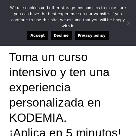
We use cookies and other storage mechanisms to make sure
English
Español
Login here
you can have the best experience on our website. If you
continue to use this site, we assume that you will be happy
with it.
Accept
Decline
Privacy policy
Toma un curso
intensivo y ten una
experiencia
personalizada en
KODEMIA.
¡Aplica en 5 minutos!